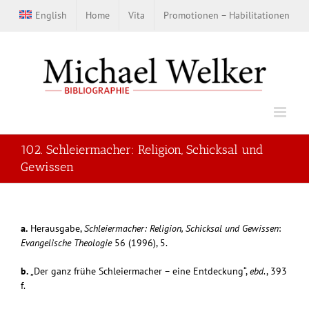
Zum
English
Home
Vita
Promotionen – Habilitationen
Inhalt
springen
102. Schleiermacher: Religion, Schicksal und
Gewissen
a.
Herausgabe,
Schleiermacher: Religion, Schicksal und Gewissen
:
Evangelische Theologie
56 (1996), 5.
b.
„Der ganz frühe Schleiermacher – eine Entdeckung“,
ebd
., 393
f.