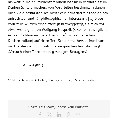
Bis weit in meine Studienzeit hinein war mein Verhältnis zum
Denken Schleiermachers von Vorurteilen bestimmt, in denen
mich viele bestärkten. Ich hielt Schleiermacher für theologisch
unfruchtbar und für philosophisch uninteressant. […] Diese
Vorurteile wurden erschüttert, ja hinweggefegt, als mich vor
etwa zwanzig Jahren Wolfgang Kasprzik (s. seinen vorzüglichen
Artikel ,,Schleiermachers Theologie“ im Evangelischen
Kirchenlexikon) auf einen Text Schleiermachers aufmerksam
machte, der den nicht sehr vielversprechenden Titel trägt:
,,Versuch einer Theorie des geselligen Betragens.“
Volltext (PDF)
1996
|
Kategorien:
Aufsätze
,
Herausgeber
|
Tags:
Schleiermacher
Share This Story, Choose Your Platform!
Facebook
X
LinkedIn
Pinterest
E-