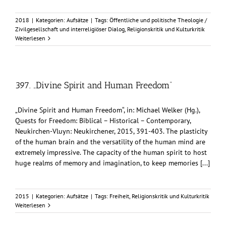
2018
|
Kategorien:
Aufsätze
|
Tags:
Öffentliche und politische Theologie /
Zivilgesellschaft und interreligiöser Dialog
,
Religionskritik und Kulturkritik
Weiterlesen
397. „Divine Spirit and Human Freedom“
„Divine Spirit and Human Freedom“, in: Michael Welker (Hg.),
Quests for Freedom: Biblical – Historical – Contemporary,
Neukirchen-Vluyn: Neukirchener, 2015, 391-403. The plasticity
of the human brain and the versatility of the human mind are
extremely impressive. The capacity of the human spirit to host
huge realms of memory and imagination, to keep memories [...]
2015
|
Kategorien:
Aufsätze
|
Tags:
Freiheit
,
Religionskritik und Kulturkritik
Weiterlesen