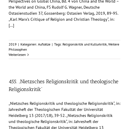
Perspectives on Global China, Bd. 4 von China and the World –
the World and China, FS Rudolf G. Wagner, Deutsche
Ostasienstudien 37, Gossenberg: Ostasien Verlag, 2019, 89-95.
„Karl Marx’s Critique of Religion and Christian Theology“, in:
[...]
2019
|
Kategorien:
Aufsätze
|
Tags:
Religionskritik und Kulturkritik
,
Weitere
Philosophen
Weiterlesen
455. „Nietzsches Religionskritik und theologische
Religionskritik“
„Nietzsches Religionskritik und theologische Religionskritik“, in:
Jahresheft der Theologischen Fakultät der Universität
Heidelberg 13 (2017/18), 39-52. „Nietzsches Religionskritik
und theologische Religionskritik“, in: Jahresheft der
Theologischen Fakultät der Universität Heidelberg 13