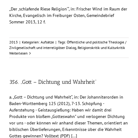
„Der ‚schlafende Riese Religion‘“, in: Frischer Wind im Raum der
Kirche, Evangelisch im Freiburger Osten, Gemeindebrief
Sommer 2013, 12 f.
2013
|
Kategorien:
Aufsätze
|
Tags:
Öffentliche und politische Theologie /
Zivilgesellschaft und interreligiöser Dialog
,
Religionskritik und Kulturkritik
Weiterlesen
356. „Gott – Dichtung und Wahrheit“
a. „Gott – Dichtung und Wahrheit“, in: Der Johanniterorden in
Baden-Württemberg 125 (2012), 7-13. Schöpfung -
Auferstehung - Geistausgießung: Haben wir damit drei
Produkte von bloßem „Gotteswahn" und verlogener Dichtung
vor uns - oder können wir anhand dieser Themen, orientiert an
biblischen Überlieferungen, Erkenntnisse über die Wahrheit
Gottes gewinnen? Volltext (PDF) [...]