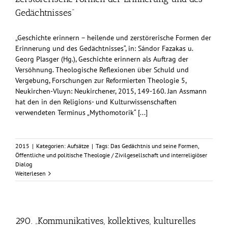
Gedächtnisses“
„Geschichte erinnern – heilende und zerstörerische Formen der
Erinnerung und des Gedächtnisses“, in: Sándor Fazakas u.
Georg Plasger (Hg.), Geschichte erinnern als Auftrag der
Versöhnung. Theologische Reflexionen über Schuld und
Vergebung, Forschungen zur Reformierten Theologie 5,
Neukirchen-Vluyn: Neukirchener, 2015, 149-160. Jan Assmann
hat den in den Religions- und Kulturwissenschaften
verwendeten Terminus „Mythomotorik“ [...]
2015
|
Kategorien:
Aufsätze
|
Tags:
Das Gedächtnis und seine Formen
,
Öffentliche und politische Theologie / Zivilgesellschaft und interreligiöser
Dialog
Weiterlesen
290. „Kommunikatives, kollektives, kulturelles