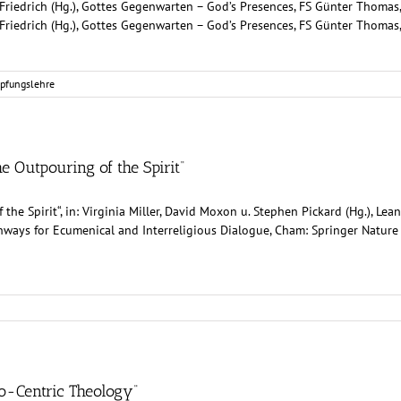
Friedrich (Hg.), Gottes Gegenwarten – God’s Presences, FS Günter Thomas, 
Friedrich (Hg.), Gottes Gegenwarten – God’s Presences, FS Günter Thomas, 
pfungslehre
he Outpouring of the Spirit“
 the Spirit“, in: Virginia Miller, David Moxon u. Stephen Pickard (Hg.), Lea
ways for Ecumenical and Interreligious Dialogue, Cham: Springer Nature S
to-Centric Theology“