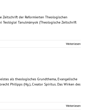
he Zeitschrift der Reformierten Theologischen
ceni Teológiai Tanulmányok (Theologische Zeitschrift
Weiterlesen
n Geistes als theologisches Grundthema, Evangelische
recht Philipps (Hg.), Creator Spiritus. Das Wirken des
Weiterlesen