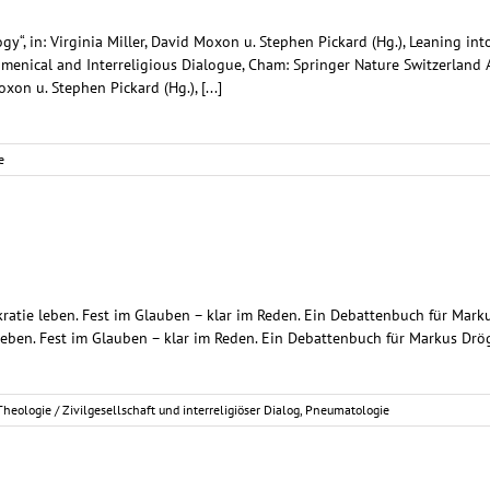
ogy“, in: Virginia Miller, David Moxon u. Stephen Pickard (Hg.), Leaning in
enical and Interreligious Dialogue, Cham: Springer Nature Switzerland AG
xon u. Stephen Pickard (Hg.), [...]
e
mokratie leben. Fest im Glauben – klar im Reden. Ein Debattenbuch für Mark
e leben. Fest im Glauben – klar im Reden. Ein Debattenbuch für Markus Dröge
Theologie / Zivilgesellschaft und interreligiöser Dialog
,
Pneumatologie