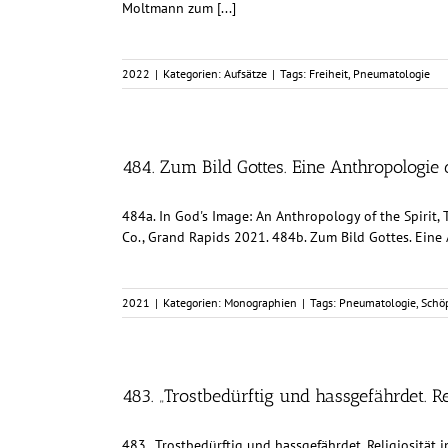
Moltmann zum [...]
2022
|
Kategorien:
Aufsätze
|
Tags:
Freiheit
,
Pneumatologie
484. Zum Bild Gottes. Eine Anthropologie 
484a. In God's Image: An Anthropology of the Spirit,
Co., Grand Rapids 2021. 484b. Zum Bild Gottes. Eine An
2021
|
Kategorien:
Monographien
|
Tags:
Pneumatologie
,
Schö
483. „Trostbedürftig und hassgefährdet. Re
483. „Trostbedürftig und hassgefährdet. Religiosität 