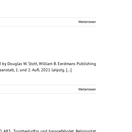
Weiterlesen
d by Douglas W. Stott, William B. Eerdmans Publishing
talt, 1. und 2. Aufl. 2021 Leipzig. [...]
Weiterlesen
. 483. „Trostbedürftig und hassgefährdet. Religiosität