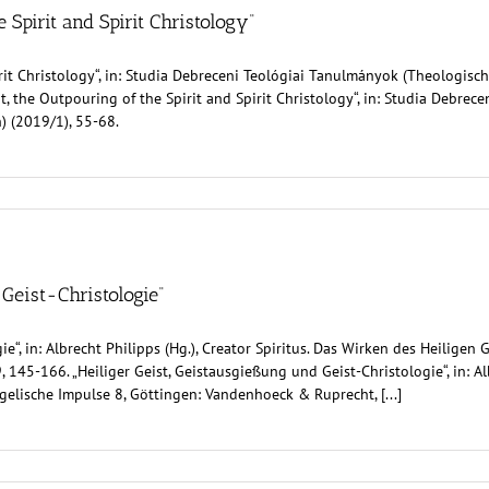
e Spirit and Spirit Christology“
irit Christology“, in: Studia Debreceni Teológiai Tanulmányok (Theologisc
it, the Outpouring of the Spirit and Spirit Christology“, in: Studia Debre
) (2019/1), 55-68.
 Geist-Christologie“
ie“, in: Albrecht Philipps (Hg.), Creator Spiritus. Das Wirken des Heilige
45-166. „Heiliger Geist, Geistausgießung und Geist-Christologie“, in: Alb
elische Impulse 8, Göttingen: Vandenhoeck & Ruprecht, [...]