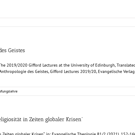
des Geistes
 The 2019/2020 Gifford Lectures at the University of Edinburgh, Translate
thropologie des Geistes, Gifford Lectures 2019/20, Evangelische Verlagsans
pfungslehre
ligiosität in Zeiten globaler Krisen“
in Zeiten globaler Krisen“, in: Evangelische Theologie 81/2 (2021), 152-160