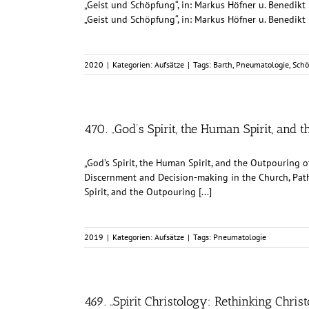
„Geist und Schöpfung“, in: Markus Höfner u. Benedikt 
„Geist und Schöpfung“, in: Markus Höfner u. Benedikt 
2020
|
Kategorien:
Aufsätze
|
Tags:
Barth
,
Pneumatologie
,
Schö
470. „God’s Spirit, the Human Spirit, and t
„God’s Spirit, the Human Spirit, and the Outpouring of
Discernment and Decision-making in the Church, Path
Spirit, and the Outpouring [...]
2019
|
Kategorien:
Aufsätze
|
Tags:
Pneumatologie
469. „Spirit Christology: Rethinking Chris