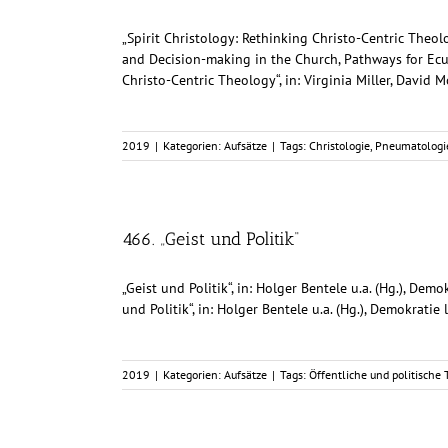
„Spirit Christology: Rethinking Christo-Centric Theol
and Decision-making in the Church, Pathways for Ecum
Christo-Centric Theology“, in: Virginia Miller, David Mo
2019
|
Kategorien:
Aufsätze
|
Tags:
Christologie
,
Pneumatologi
466. „Geist und Politik“
„Geist und Politik“, in: Holger Bentele u.a. (Hg.), De
und Politik“, in: Holger Bentele u.a. (Hg.), Demokrati
2019
|
Kategorien:
Aufsätze
|
Tags:
Öffentliche und politische 