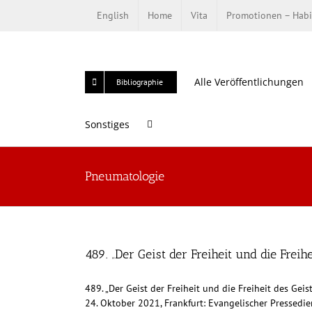
Zum
English
Home
Vita
Promotionen – Habi
Inhalt
springen
Alle Veröffentlichungen
Bibliographie
Sonstiges
Pneumatologie
489. „Der Geist der Freiheit und die Freihe
489. „Der Geist der Freiheit und die Freiheit des Ge
24. Oktober 2021, Frankfurt: Evangelischer Pressedien