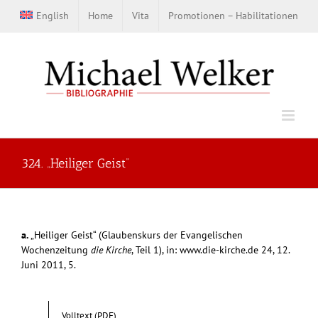
Zum
English
Home
Vita
Promotionen – Habilitationen
Inhalt
springen
324. „Heiliger Geist“
a.
„Heiliger Geist“ (Glaubenskurs der Evangelischen
Wochenzeitung
die Kirche
, Teil 1), in: www.die-kirche.de 24, 12.
Juni 2011, 5.
Volltext (PDF)