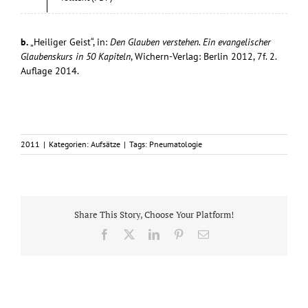
b.
„Heiliger Geist“, in:
Den Glauben verstehen. Ein evangelischer
Glaubenskurs in 50 Kapiteln
, Wichern-Verlag: Berlin 2012, 7f. 2.
Auflage 2014.
2011
|
Kategorien:
Aufsätze
|
Tags:
Pneumatologie
Share This Story, Choose Your Platform!
Facebook
X
LinkedIn
Pinterest
E-
Mail