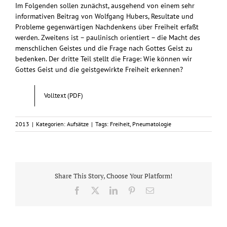
Im Folgenden sollen zunächst, ausgehend von einem sehr
informativen Beitrag von Wolfgang Hubers, Resultate und
Probleme gegenwärtigen Nachdenkens über Freiheit erfaßt
werden. Zweitens ist – paulinisch orientiert – die Macht des
menschlichen Geistes und die Frage nach Gottes Geist zu
bedenken. Der dritte Teil stellt die Frage: Wie können wir
Gottes Geist und die geistgewirkte Freiheit erkennen?
Volltext (PDF)
2013
|
Kategorien:
Aufsätze
|
Tags:
Freiheit
,
Pneumatologie
Share This Story, Choose Your Platform!
Facebook
X
LinkedIn
Pinterest
E-
Mail