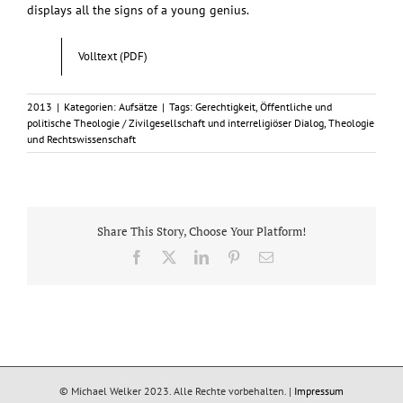
displays all the signs of a young genius.
Volltext (PDF)
2013
|
Kategorien:
Aufsätze
|
Tags:
Gerechtigkeit
,
Öffentliche und
politische Theologie / Zivilgesellschaft und interreligiöser Dialog
,
Theologie
und Rechtswissenschaft
Share This Story, Choose Your Platform!
Facebook
X
LinkedIn
Pinterest
E-
Mail
© Michael Welker 2023. Alle Rechte vorbehalten. |
Impressum