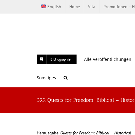
Zum
English
Home
Vita
Promotionen – Ha
Inhalt
springen
Alle Veröffentlichungen
Bibliographie
Sonstiges
395. Quests for Freedom: Biblical – Hist
Herausgabe,
Quests for Freedom: Biblical – Historical 