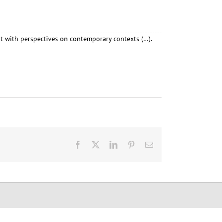
but with perspectives on contemporary contexts (…).
Facebook
X
LinkedIn
Pinterest
E-
Mail