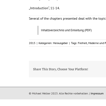
„Introduction“, 11-14.
Several of the chapters presented deal with the topic
Inhaltsverzeichnis und Einleitung (PDF)
2015
|
Kategorien:
Herausgeber
|
Tags:
Freiheit
,
Moderne und 
Share This Story, Choose Your Platform!
© Michael Welker 2023. Alle Rechte vorbehalten. |
Impressum