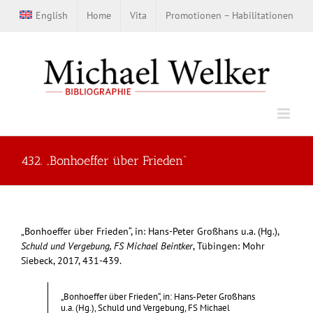
Zum
English
Home
Vita
Promotionen – Habilitationen
Inhalt
springen
432. „Bonhoeffer über Frieden“
„Bonhoeffer über Frieden“, in: Hans-Peter Großhans u.a. (Hg.),
Schuld und Vergebung, FS Michael Beintker
, Tübingen: Mohr
Siebeck, 2017, 431-439.
„Bonhoeffer über Frieden“, in: Hans-Peter Großhans
u.a. (Hg.), Schuld und Vergebung, FS Michael