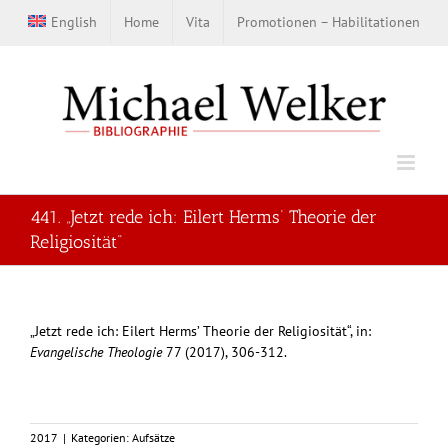
Zum
English
Home
Vita
Promotionen – Habilitationen
Inhalt
springen
441. „Jetzt rede ich: Eilert Herms‘ Theorie der
Religiosität“
„Jetzt rede ich: Eilert Herms’ Theorie der Religiosität“, in:
Evangelische Theologie
77 (2017), 306-312.
2017
|
Kategorien:
Aufsätze