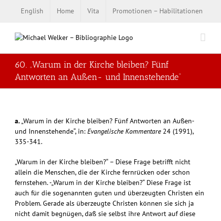
Zum
English
Home
Vita
Promotionen – Habilitationen
Inhalt
springen
60. „Warum in der Kirche bleiben? Fünf
Antworten an Außen- und Innenstehende“
a.
„Warum in der Kirche bleiben? Fünf Antworten an Außen-
und Innenstehende“, in:
Evangelische Kommentare
24 (1991),
335-341.
„Warum in der Kirche bleiben?“ – Diese Frage betrifft nicht
allein die Menschen, die der Kirche fernrücken oder schon
fernstehen. -„Warum in der Kirche bleiben?“ Diese Frage ist
auch für die sogenannten guten und überzeugten Christen ein
Problem. Gerade als überzeugte Christen können sie sich ja
nicht damit begnügen, daß sie selbst ihre Antwort auf diese