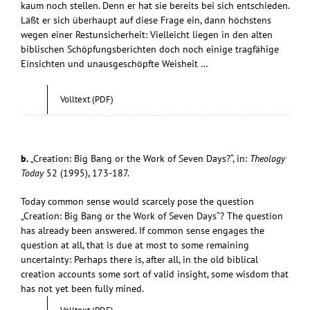
kaum noch stellen. Denn er hat sie bereits bei sich entschieden.
Läßt er sich überhaupt auf diese Frage ein, dann höchstens
wegen einer Restunsicherheit: Vielleicht liegen in den alten
biblischen Schöpfungsberichten doch noch einige tragfähige
Einsichten und unausgeschöpfte Weisheit …
Volltext (PDF)
b.
„Creation: Big Bang or the Work of Seven Days?“, in:
Theology
Today
52 (1995), 173-187.
Today common sense would scarcely pose the question
„Creation: Big Bang or the Work of Seven Days“? The question
has already been answered. If common sense engages the
question at all, that is due at most to some remaining
uncertainty: Perhaps there is, after all, in the old biblical
creation accounts some sort of valid insight, some wisdom that
has not yet been fully mined.