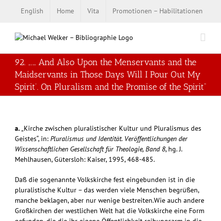
Zum
English
Home
Vita
Promotionen – Habilitationen
Inhalt
springen
92. „‚… And Also Upon the Menservants and the
Maidservants in Those Days Will I Pour Out My
Spirit‘. On Pluralism and the Promise of the Spirit“
a.
„Kirche zwischen pluralistischer Kultur und Pluralismus des
Geistes“, in:
Pluralismus und Identität. Veröffentlichungen der
Wissenschaftlichen Gesellschaft für Theologie, Band 8
, hg. J.
Mehlhausen, Gütersloh: Kaiser, 1995, 468-485.
Daß die sogenannte Volkskirche fest eingebunden ist in die
pluralistische Kultur – das werden viele Menschen begrüßen,
manche beklagen, aber nur wenige bestreiten.Wie auch andere
Großkirchen der westlichen Welt hat die Volkskirche eine Form