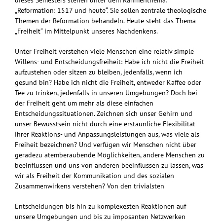
dieses Semesters stehen unter dem Rahmenthema:
„Reformation: 1517 und heute“. Sie sollen zentrale theologische
Themen der Reformation behandeln. Heute steht das Thema
„Freiheit“ im Mittelpunkt unseres Nachdenkens.
Unter Freiheit verstehen viele Menschen eine relativ simple
Willens- und Entscheidungsfreiheit: Habe ich nicht die Freiheit
aufzustehen oder sitzen zu bleiben, jedenfalls, wenn ich
gesund bin? Habe ich nicht die Freiheit, entweder Kaffee oder
Tee zu trinken, jedenfalls in unseren Umgebungen? Doch bei
der Freiheit geht um mehr als diese einfachen
Entscheidungssituationen. Zeichnen sich unser Gehirn und
unser Bewusstsein nicht durch eine erstaunliche Flexibilität
ihrer Reaktions- und Anpassungsleistungen aus, was viele als
Freiheit bezeichnen? Und verfügen wir Menschen nicht über
geradezu atemberaubende Möglichkeiten, andere Menschen zu
beeinflussen und uns von anderen beeinflussen zu lassen, was
wir als Freiheit der Kommunikation und des sozialen
Zusammenwirkens verstehen? Von den trivialsten
Entscheidungen bis hin zu komplexesten Reaktionen auf
unsere Umgebungen und bis zu imposanten Netzwerken