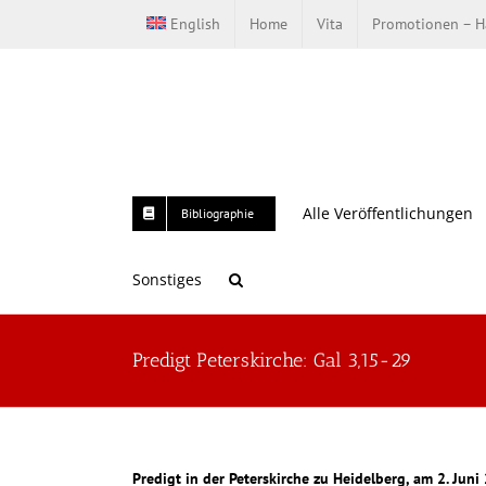
Zum
English
Home
Vita
Promotionen – Ha
Inhalt
springen
Alle Veröffentlichungen
Bibliographie
Sonstiges
Predigt Peterskirche: Gal 3,15-29
Predigt in der Peterskirche zu Heidelberg, am 2. Juni