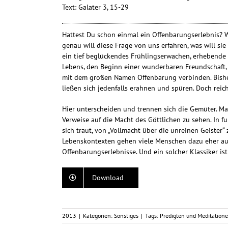
Text: Galater 3, 15-29
Hattest Du schon einmal ein Offenbarungserlebnis? W
genau will diese Frage von uns erfahren, was will sie
ein tief beglückendes Frühlingserwachen, erhebende 
Lebens, den Beginn einer wunderbaren Freundschaft,
mit dem großen Namen Offenbarung verbinden. Bisher
ließen sich jedenfalls erahnen und spüren. Doch reic
Hier unterscheiden und trennen sich die Gemüter. Ma
Verweise auf die Macht des Göttlichen zu sehen. In f
sich traut, von „Vollmacht über die unreinen Geister
Lebenskontexten gehen viele Menschen dazu eher auf
Offenbarungserlebnisse. Und ein solcher Klassiker ist
Download
2013
|
Kategorien:
Sonstiges
|
Tags:
Predigten und Meditation