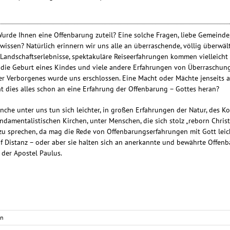
urde Ihnen eine Offenbarung zuteil? Eine solche Fragen, liebe Gemeinde,
 wissen? Natürlich erinnern wir uns alle an überraschende, völlig überwä
Landschaftserlebnisse, spektakuläre Reiseerfahrungen kommen vielleicht 
 die Geburt eines Kindes und viele andere Erfahrungen von Überraschu
 Verborgenes wurde uns erschlossen. Eine Macht oder Mächte jenseits al
ht dies alles schon an eine Erfahrung der Offenbarung – Gottes heran?
nche unter uns tun sich leichter, in großen Erfahrungen der Natur, des
undamentalistischen Kirchen, unter Menschen, die sich stolz „reborn Chri
“ zu sprechen, da mag die Rede von Offenbarungserfahrungen mit Gott leic
 Distanz – oder aber sie halten sich an anerkannte und bewährte Offenb
 der Apostel Paulus.
en