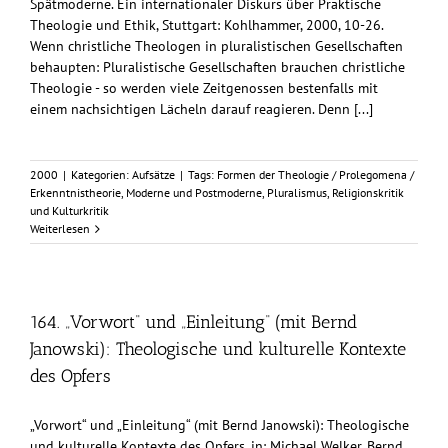
Spätmoderne. Ein internationaler Diskurs über Praktische
Theologie und Ethik, Stuttgart: Kohlhammer, 2000, 10-26.
Wenn christliche Theologen in pluralistischen Gesellschaften
behaupten: Pluralistische Gesellschaften brauchen christliche
Theologie - so werden viele Zeitgenossen bestenfalls mit
einem nachsichtigen Lächeln darauf reagieren. Denn [...]
2000
|
Kategorien:
Aufsätze
|
Tags:
Formen der Theologie / Prolegomena /
Erkenntnistheorie
,
Moderne und Postmoderne
,
Pluralismus
,
Religionskritik
und Kulturkritik
Weiterlesen
164. „Vorwort“ und „Einleitung“ (mit Bernd
Janowski): Theologische und kulturelle Kontexte
des Opfers
„Vorwort“ und „Einleitung“ (mit Bernd Janowski): Theologische
und kulturelle Kontexte des Opfers, in: Michael Welker, Bernd