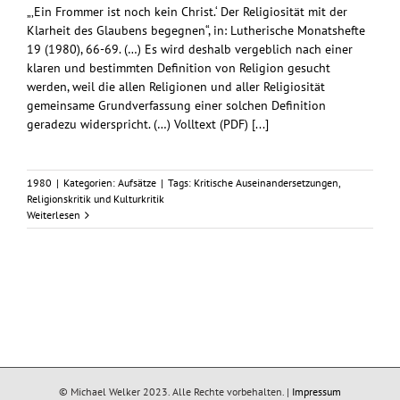
„‚Ein Frommer ist noch kein Christ.‘ Der Religiosität mit der
Klarheit des Glaubens begegnen“, in: Lutherische Monatshefte
19 (1980), 66-69. (…) Es wird deshalb vergeblich nach einer
klaren und bestimmten Definition von Religion gesucht
werden, weil die allen Religionen und aller Religiosität
gemeinsame Grundverfassung einer solchen Definition
geradezu widerspricht. (…) Volltext (PDF) [...]
1980
|
Kategorien:
Aufsätze
|
Tags:
Kritische Auseinandersetzungen
,
Religionskritik und Kulturkritik
Weiterlesen
© Michael Welker 2023. Alle Rechte vorbehalten. |
Impressum