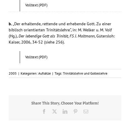
Volltext (PDF)
b.
„Der erhaltende, rettende und erhebende Gott. Zu einer
biblisch orientierten Trinitätslehre“, in: M. Welker u. M. Volf
(Hg.),
Der lebendige Gott als Trinität, FS J. Moltmann
, Gütersloh:
Kaiser, 2006, 34-52 (siehe 256).
Volltext (PDF)
2005
|
Kategorien:
Aufsätze
|
Tags:
Trinitätslehre und Gotteslehre
Share This Story, Choose Your Platform!
Facebook
X
LinkedIn
Pinterest
E-
Mail