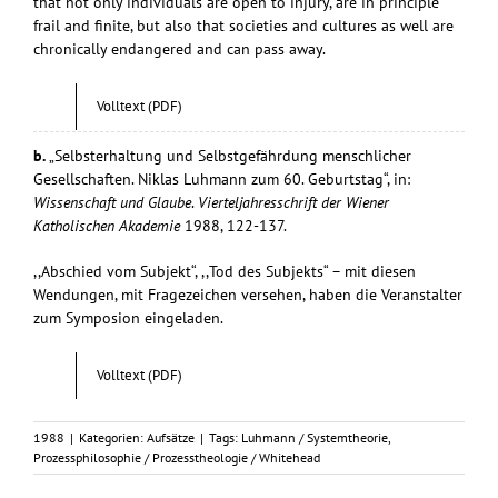
that not only individuals are open to injury, are in principle
frail and finite, but also that societies and cultures as well are
chronically endangered and can pass away.
Volltext (PDF)
b.
„Selbsterhaltung und Selbstgefährdung menschlicher
Gesellschaften. Niklas Luhmann zum 60. Geburtstag“, in:
Wissenschaft und Glaube
.
Vierteljahresschrift der Wiener
Katholischen Akademie
1988, 122-137.
,,Abschied vom Subjekt“, ,,Tod des Subjekts“ – mit diesen
Wendungen, mit Fragezeichen versehen, haben die Veranstalter
zum Symposion eingeladen.
Volltext (PDF)
1988
|
Kategorien:
Aufsätze
|
Tags:
Luhmann / Systemtheorie
,
Prozessphilosophie / Prozesstheologie / Whitehead