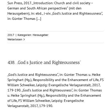
Sun Press, 2017. „Introduction: Church and civil society –
German and South African perspectives“ (mit den
Herausgebern), in: ebd., i-xiv. „God’s Justice and Righteousness“,
in: Günter Thomas [...]
2017
|
Kategorien:
Herausgeber
Weiterlesen
438. „God’s Justice and Righteousness“
„God’s Justice and Righteousness“, in: Günter Thomas u. Heike
Springhart (Hg.), Responsibility and the Enhancement of Life, FS
William Schweiker, Leipzig: Evangelische Verlagsanstalt, 2017,
179-190. „God’s Justice and Righteousness“, in: Günter Thomas
u. Heike Springhart (Hg.), Responsibility and the Enhancement
of Life, FS William Schweiker, Leipzig: Evangelische
Verlagsanstalt, 2017, 179-190.