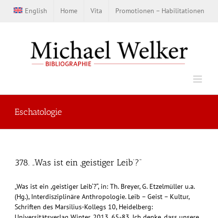
Zum
English
Home
Vita
Promotionen – Habilitationen
Inhalt
springen
Eschatologie
378. „Was ist ein ,geistiger Leib‘?“
„Was ist ein ,geistiger Leib‘?“, in: Th. Breyer, G. Etzelmüller u.a.
(Hg.), Interdisziplinäre Anthropologie. Leib – Geist – Kultur,
Schriften des Marsilius-Kollegs 10, Heidelberg:
Universitätsverlag Winter, 2013, 65-83. Ich denke, dass unsere