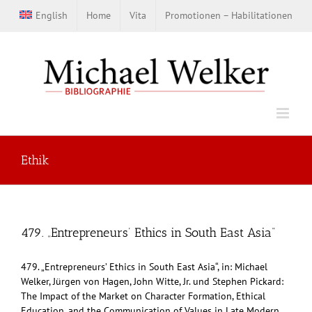
Zum
English
Home
Vita
Promotionen – Habilitationen
Inhalt
springen
Ethik
479. „Entrepreneurs’ Ethics in South East Asia“
479. „Entrepreneurs’ Ethics in South East Asia“, in: Michael
Welker, Jürgen von Hagen, John Witte, Jr. und Stephen Pickard:
The Impact of the Market on Character Formation, Ethical
Education, and the Communication of Values in Late Modern