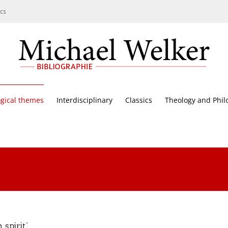
cs
gical themes
Interdisciplinary
Classics
Theology and Phil
spirit“