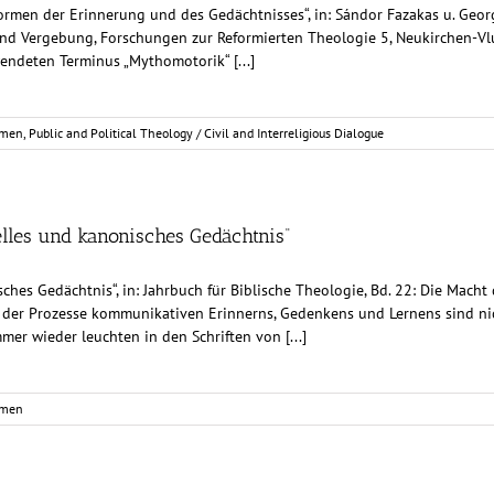
ormen der Erinnerung und des Gedächtnisses“, in: Sándor Fazakas u. Georg 
nd Vergebung, Forschungen zur Reformierten Theologie 5, Neukirchen-Vl
endeten Terminus „Mythomotorik“ [...]
rmen
,
Public and Political Theology / Civil and Interreligious Dialogue
relles und kanonisches Gedächtnis“
ches Gedächtnis“, in: Jahrbuch für Biblische Theologie, Bd. 22: Die Mach
er Prozesse kommunikativen Erinnerns, Gedenkens und Lernens sind nich
mmer wieder leuchten in den Schriften von [...]
rmen