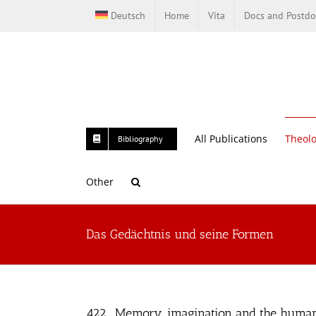
Skip
Deutsch
Home
Vita
Docs and Postdo
to
content
All Publications
Theolo
Bibliography
Other
Das Gedächtnis und seine Formen
422. „Memory, imagination and the human 