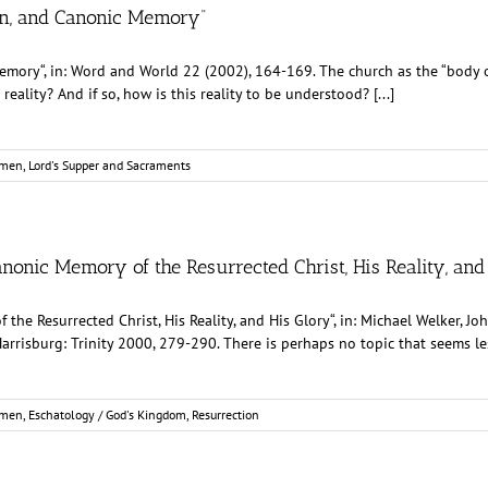
on, and Canonic Memory“
mory“, in: Word and World 22 (2002), 164-169. The church as the “body of
reality? And if so, how is this reality to be understood? [...]
rmen
,
Lord's Supper and Sacraments
Canonic Memory of the Resurrected Christ, His Reality, and
 the Resurrected Christ, His Reality, and His Glory“, in: Michael Welker, J
risburg: Trinity 2000, 279-290. There is perhaps no topic that seems less
rmen
,
Eschatology / God's Kingdom
,
Resurrection