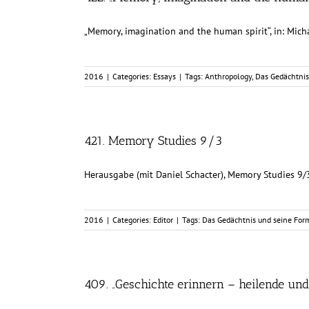
„Memory, imagination and the human spirit“, in: Mich
2016
|
Categories:
Essays
|
Tags:
Anthropology
,
Das Gedächtnis
421. Memory Studies 9/3
Herausgabe (mit Daniel Schacter), Memory Studies 9/3
2016
|
Categories:
Editor
|
Tags:
Das Gedächtnis und seine Fo
409. „Geschichte erinnern – heilende un