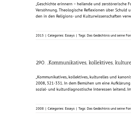
„Geschichte erinnern – heilende und zerstörerische F
Versöhnung. Theologische Reflexionen über Schuld u
den in den Religions- und Kulturwissenschaften verw
2015
|
Categories:
Essays
|
Tags:
Das Gedächtnis und seine Fo
290. „Kommunikatives, kollektives, kultu
„Kommunikatives, kollektives, kulturelles und kanonis
2008, 321-331. In dem Bemühen um eine Aufklärung d
sozial- und kulturdiagnostische Interessen leitend. I
2008
|
Categories:
Essays
|
Tags:
Das Gedächtnis und seine Fo