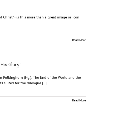
 Christ”—is this more than a great image or icon
Read More
 His Glory“
ohn Polkinghorn (Hg.), The End of the World and the
 suited for the dialogue [...]
Read More