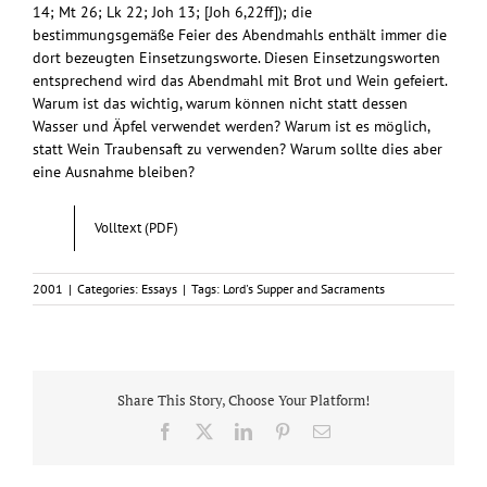
14; Mt 26; Lk 22; Joh 13; [Joh 6,22ff]); die
bestimmungsgemäße Feier des Abendmahls enthält immer die
dort bezeugten Einsetzungsworte. Diesen Einsetzungsworten
entsprechend wird das Abendmahl mit Brot und Wein gefeiert.
Warum ist das wichtig, warum können nicht statt dessen
Wasser und Äpfel verwendet werden? Warum ist es möglich,
statt Wein Traubensaft zu verwenden? Warum sollte dies aber
eine Ausnahme bleiben?
Volltext (PDF)
2001
|
Categories:
Essays
|
Tags:
Lord's Supper and Sacraments
Share This Story, Choose Your Platform!
Facebook
X
LinkedIn
Pinterest
Email