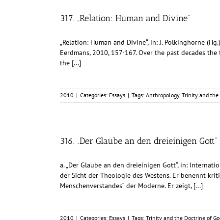
317. „Relation: Human and Divine“
„Relation: Human and Divine“, in: J. Polkinghorne (Hg
Eerdmans, 2010, 157-167. Over the past decades the t
the [...]
2010
|
Categories:
Essays
|
Tags:
Anthropology
,
Trinity and the
316. „Der Glaube an den dreieinigen Gott“
a. „Der Glaube an den dreieinigen Gott“, in: Internat
der Sicht der Theologie des Westens. Er benennt kri
Menschenverstandes“ der Moderne. Er zeigt, [...]
2010
|
Categories:
Essays
|
Tags:
Trinity and the Doctrine of Go