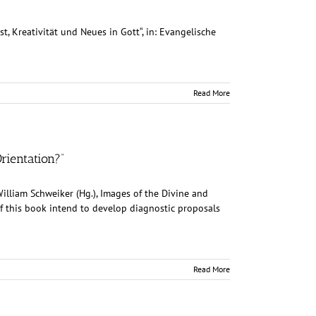
t, Kreativität und Neues in Gott“, in: Evangelische
Read More
rientation?“
William Schweiker (Hg.), Images of the Divine and
 of this book intend to develop diagnostic proposals
Read More