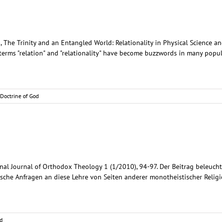
.), The Trinity and an Entangled World: Relationality in Physical Science 
erms "relation" and "relationality" have become buzzwords in many popul
 Doctrine of God
ional Journal of Orthodox Theology 1 (1/2010), 94-97. Der Beitrag beleuch
tische Anfragen an diese Lehre von Seiten anderer monotheistischer Reli
d