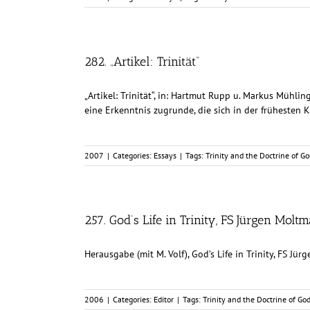
282. „Artikel: Trinität“
„Artikel: Trinität“, in: Hartmut Rupp u. Markus Mühlin
eine Erkenntnis zugrunde, die sich in der frühesten Ki
2007
|
Categories:
Essays
|
Tags:
Trinity and the Doctrine of Go
257. God’s Life in Trinity, FS Jürgen Molt
Herausgabe (mit M. Volf), God’s Life in Trinity, FS Jü
2006
|
Categories:
Editor
|
Tags:
Trinity and the Doctrine of Go