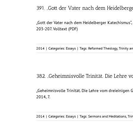
391. „Gott der Vater nach dem Heidelber
„Gott der Vater nach dem Heidelberger Katechismus“, i
203-207. Volltext (PDF)
2014
|
Categories:
Essays
|
Tags:
Reformed Theology
,
Trinity a
382. „Geheimnisvolle Trinität. Die Lehre 
„Geheimnisvolle Trinität. Die Lehre vom dreieinigen Go
2014, 7.
2014
|
Categories:
Essays
|
Tags:
Sermons and Meditations
,
Tri