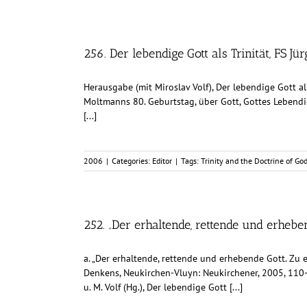
256. Der lebendige Gott als Trinität, FS
Herausgabe (mit Miroslav Volf), Der lebendige Gott a
Moltmanns 80. Geburtstag, über Gott, Gottes Lebend
[...]
2006
|
Categories:
Editor
|
Tags:
Trinity and the Doctrine of Go
252. „Der erhaltende, rettende und erheben
a. „Der erhaltende, rettende und erhebende Gott. Zu ei
Denkens, Neukirchen-Vluyn: Neukirchener, 2005, 110-12
u. M. Volf (Hg.), Der lebendige Gott [...]