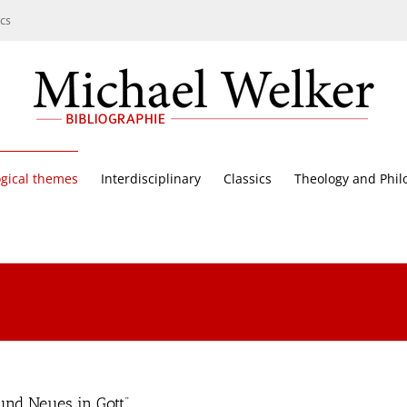
cs
gical themes
Interdisciplinary
Classics
Theology and Phil
 und Neues in Gott“