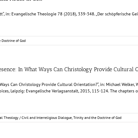
t“, in: Evangelische Theologie 78 (2018), 339-348. „Der schöpferische Geis
e Doctrine of God
resence: In What Ways Can Christology Provide Cultural O
Ways Can Christology Provide Cultural Orientation?“, in: Michael Welker, 
 Voices, Leipzig: Evangelische Verlagsanstalt, 2015, 115-124. The chapters
cal Theology / Civil and Interreligious Dialogue
,
Trinity and the Doctrine of God