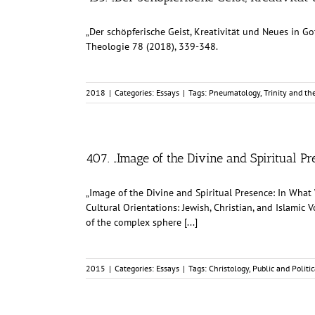
„Der schöpferische Geist, Kreativität und Neues in Got
Theologie 78 (2018), 339-348.
2018
|
Categories:
Essays
|
Tags:
Pneumatology
,
Trinity and th
407. „Image of the Divine and Spiritual P
„Image of the Divine and Spiritual Presence: In What 
Cultural Orientations: Jewish, Christian, and Islamic
of the complex sphere [...]
2015
|
Categories:
Essays
|
Tags:
Christology
,
Public and Politi