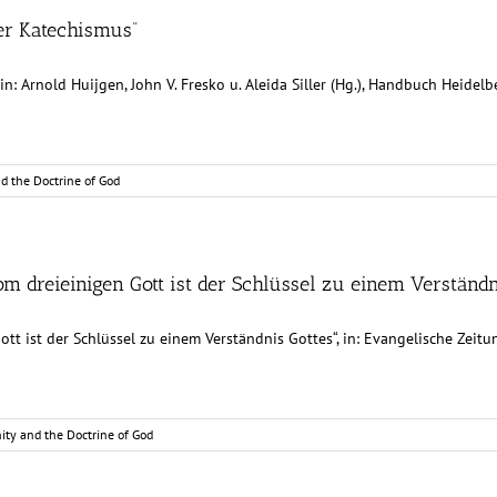
ger Katechismus“
n: Arnold Huijgen, John V. Fresko u. Aleida Siller (Hg.), Handbuch Heidel
nd the Doctrine of God
vom dreieinigen Gott ist der Schlüssel zu einem Verständn
tt ist der Schlüssel zu einem Verständnis Gottes“, in: Evangelische Zeitun
nity and the Doctrine of God