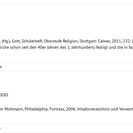
g (Hg.), Gott, Schülerheft, Oberstufe Religion, Stuttgart: Calwer, 2011, 23
rche schon seit den 40er Jahren des 1. Jahrhunderts festigt und die in fas
d
mann
rgen Moltmann, Philadelphia: Fortress, 2006. Inhaltsverzeichnis und Vorwor
d