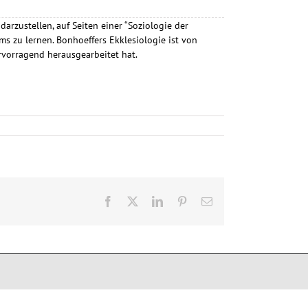
 darzustellen, auf Seiten einer “Soziologie der
s zu lernen. Bonhoeffers Ekklesiologie ist von
rvorragend herausgearbeitet hat.
Facebook
X
LinkedIn
Pinterest
Email