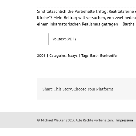
Sind tatsächlich die Vorbehalte triftig: Realitätsfern
Kirche”? Mein Beitrag will versuchen, von zwei bede
einem inkarnatorischen Realismus getragen – Barths 
Volltext (PDF)
2006
|
Categories:
Essays
|
Tags:
Barth
,
Bonhoeffer
Share This Story, Choose Your Platform!
© Michael Welker 2023. Alle Rechte vorbehalten. |
Impressum