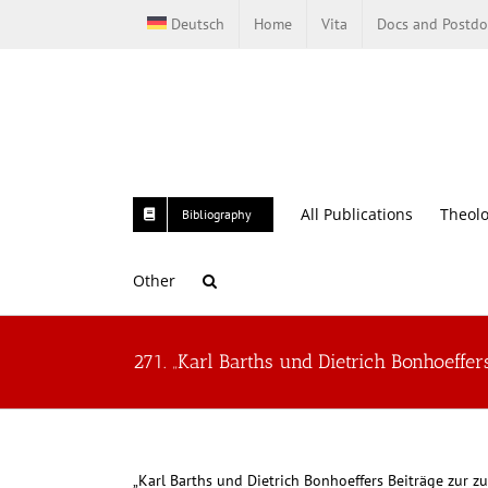
Skip
Deutsch
Home
Vita
Docs and Postdo
to
content
All Publications
Theolo
Bibliography
Other
271. „Karl Barths und Dietrich Bonhoeffer
„Karl Barths und Dietrich Bonhoeffers Beiträge zur zu