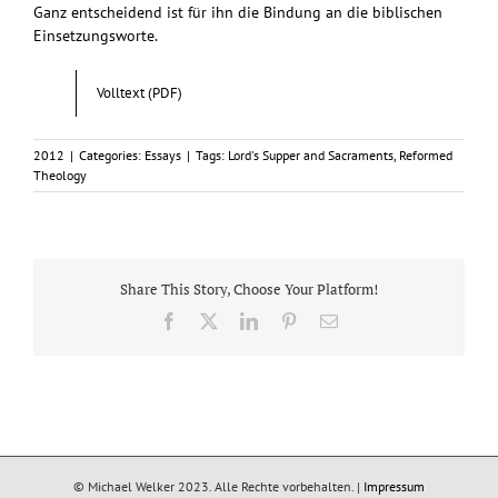
Ganz entscheidend ist für ihn die Bindung an die biblischen
Einsetzungsworte.
Volltext (PDF)
2012
|
Categories:
Essays
|
Tags:
Lord's Supper and Sacraments
,
Reformed
Theology
Share This Story, Choose Your Platform!
Facebook
X
LinkedIn
Pinterest
Email
© Michael Welker 2023. Alle Rechte vorbehalten. |
Impressum